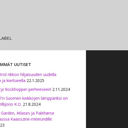
LABEL
SIMMÄT UUTISET
ol rikkoo hiljaisuuden uudella
 ja kiertueella
22.1.2025
ittyi Rockhopper-perheeseen!
2.11.2024
?:n Suomen keikkojen lämppäriksi on
rillijono K.O.
21.8.2024
 Garden, Atlases ja Palehørse
ussa Kaaoszine-minirundille
023