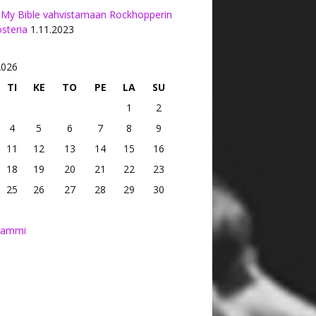
 My Bible vahvistamaan Rockhopperin
osteria
1.11.2023
2026
TI
KE
TO
PE
LA
SU
1
2
4
5
6
7
8
9
11
12
13
14
15
16
18
19
20
21
22
23
25
26
27
28
29
30
tammi