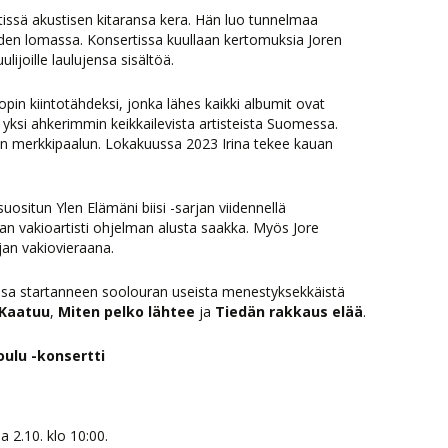
tissä akustisen kitaransa kera. Hän luo tunnelmaa
iden lomassa. Konsertissa kuullaan kertomuksia Joren
lijoille laulujensa sisältöä.
pin kiintotähdeksi, jonka lähes kaikki albumit ovat
yksi ahkerimmin keikkailevista artisteista Suomessa.
an merkkipaalun. Lokakuussa 2023 Irina tekee kauan
uositun Ylen Elämäni biisi -sarjan viidennellä
an vakioartisti ohjelman alusta saakka. Myös Jore
jan vakiovieraana.
ssa startanneen soolouran useista menestyksekkäistä
Kaatuu
,
Miten pelko lähtee
ja
Tiedän rakkaus elää
.
oulu -konsertti
 2.10. klo 10:00.