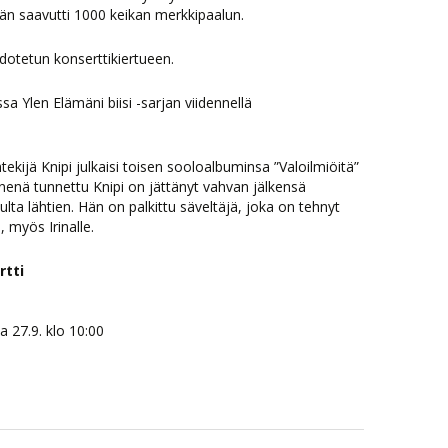
än saavutti 1000 keikan merkkipaalun.
otetun konserttikiertueen.
a Ylen Elämäni biisi -sarjan viidennellä
ntekijä Knipi julkaisi toisen sooloalbuminsa ”Valoilmiöitä”
enenä tunnettu Knipi on jättänyt vahvan jälkensä
lta lähtien. Hän on palkittu säveltäjä, joka on tehnyt
e, myös Irinalle.
rtti
a 27.9. klo 10:00