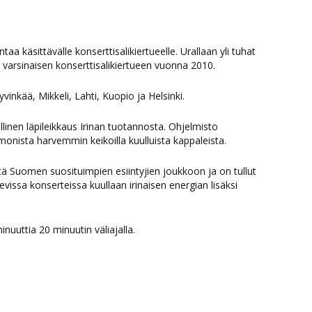
aa käsittävälle konserttisalikiertueelle. Urallaan yli tuhat
i varsinaisen konserttisalikiertueen vuonna 2010.
nkää, Mikkeli, Lahti, Kuopio ja Helsinki.
linen läpileikkaus Irinan tuotannosta. Ohjelmisto
i monista harvemmin keikoilla kuulluista kappaleista.
ä Suomen suosituimpien esiintyjien joukkoon ja on tullut
evissa konserteissa kuullaan irinaisen energian lisäksi
nuuttia 20 minuutin väliajalla.