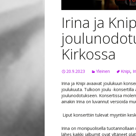
Irina ja Kni
joulunodot
Kirkossa
20.9.2023
Yleinen
Knipi
,
I
Irina ja Knipi avaavat joulukuun konse
joulukuuta. Tulkoon joulu -konsertilla 
joulunodotukseen. Konsertissa molemm
ainakin Irina on luvannut versioida mu
Liput konserttiin tulevat myyntiin kesk
Irina on monipuolisella tuotannollaan
lähes kaikki jalbumit ovat yltäneet pl