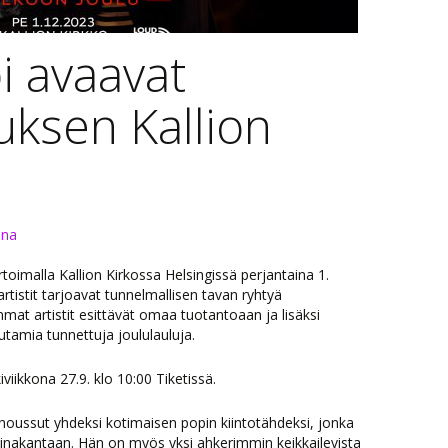
pi avaavat
uksen Kallion
rina
rtoimalla Kallion Kirkossa Helsingissä perjantaina 1.
artistit tarjoavat tunnelmallisen tavan ryhtyä
at artistit esittävät omaa tuotantoaan ja lisäksi
utamia tunnettuja joululauluja.
iviikkona 27.9. klo 10:00 Tiketissä.
 noussut yhdeksi kotimaisen popin kiintotähdeksi, jonka
atinakantaan. Hän on myös yksi ahkerimmin keikkailevista