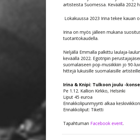
artisteista Suomessa. Keväällä 2022 h
Lokakuussa 2023 Irina tekee kauan od
Irina on myös jälleen mukana suosituss
tuotantokaudella.
Neljällä Emmalla palkittu laulaja-laulu
keväällä 2022. Egotripin perustajajäs
suomalaiseen pop-musiikkiin jo 90-luvu
hittejä lukuisille suomalaisille artisteill
Irina & Knipi: Tulkoon joulu -konse
Pe 1.12. Kallion Kirkko, Helsinki
Liput 45 euroa
Ennakkolipunmyynti alkaa keskiviikkon
Ennakkoliput: Tiketti
Tapahtuman
Facebook event
.