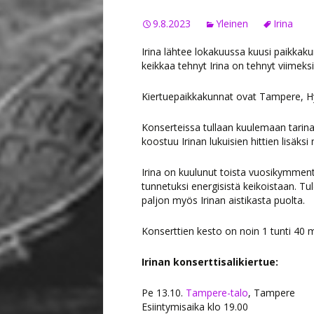
9.8.2023
Yleinen
Irina
Irina lähtee lokakuussa kuusi paikkakunt
keikkaa tehnyt Irina on tehnyt viimeks
Kiertuepaikkakunnat ovat Tampere, Hyvi
Konserteissa tullaan kuulemaan tarinal
koostuu Irinan lukuisien hittien lisäks
Irina on kuulunut toista vuosikymment
tunnetuksi energisistä keikoistaan. Tul
paljon myös Irinan aistikasta puolta.
Konserttien kesto on noin 1 tunti 40 mi
Irinan konserttisalikiertue:
Pe 13.10.
Tampere-talo
, Tampere
Esiintymisaika klo 19.00