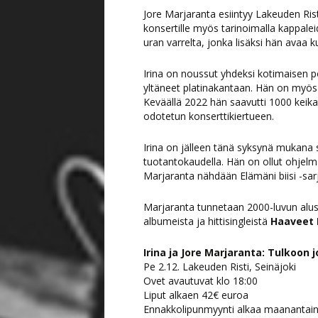
Jore Marjaranta esiintyy Lakeuden Ris
konsertille myös tarinoimalla kappale
uran varrelta, jonka lisäksi hän avaa kuu
Irina on noussut yhdeksi kotimaisen po
yltäneet platinakantaan. Hän on myös 
Keväällä 2022 hän saavutti 1000 keik
odotetun konserttikiertueen.
Irina on jälleen tänä syksynä mukana s
tuotantokaudella. Hän on ollut ohjelm
Marjaranta nähdään Elämäni biisi -sar
Marjaranta tunnetaan 2000-luvun alu
albumeista ja hittisingleistä
Haaveet 
Irina ja Jore Marjaranta: Tulkoon j
Pe 2.12. Lakeuden Risti, Seinäjoki
Ovet avautuvat klo 18:00
Liput alkaen 42€ euroa
Ennakkolipunmyynti alkaa maanantaina