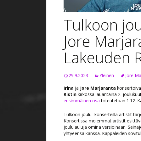
Tulkoon joul
Jore Marjar
Lakeuden R
29.9.2023
Yleinen
Jore Ma
Irina
ja
Jore Marjaranta
konsertoiva
Ristin
kirkossa lauantaina 2. joulukuut
ensimmäinen osa
toteutetaan 1.12. Ka
Tulkoon joulu -konserteilla artistit t
Konsertissa molemmat artistit esittäv
joululauluja omina versioinaan. Seinä
yhtyeensä kanssa. Kappaleiden sovituk