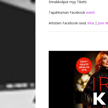
Ennakkoliput myy Tiketti
Tapahtuman Facebook
event.
Artistien Facebook-sivut
Irina
|
Jore M