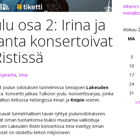
Where’s
metallir
u osa 2: Irina ja
elokuu 
anta konsertoivat
MA
istissä
3
10
rjaranta
,
Irina
17
24
t joulun odotuksen tunnelmissa Seinäjoen
Lakeuden
31
a. Konsertti jatkaa Tulkoon joulu -konserttisarjaa, jonka
llion Kirkossa Helsingissä Irinan ja
Knipin
voimin.
« 
arjoavat tunnelmallisen tavan ryhtyä joulunodotukseen.
ät oman tuotantonsa lisäksi muutamia valikoituja
joen Lakeuden Ristin konsertissa Irina esiintyy oman
set on istutettu kirkon miljööseen.