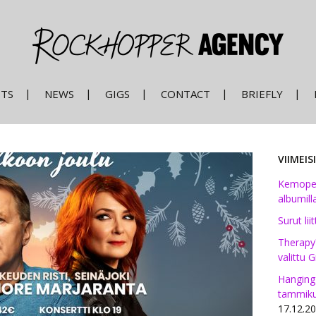
STS
NEWS
GIGS
CONTACT
BRIEFLY
VIIMEI
Kemopetr
albumilla
Surut li
Therapy
valittu G
Hanging
tammiku
17.12.2