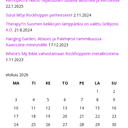
Kemopetrol rikkoo hiljaisuuden uudella albumilla ja kiertueella
22.1.2025
Surut liittyi Rockhopper-perheeseen!
2.11.2024
Therapy?:n Suomen keikkojen lämppäriksi on valittu Grillijono
K.O.
21.8.2024
Hanging Garden, Atlases ja Palehørse tammikuussa
Kaaoszine-minirundille
17.12.2023
Where’s My Bible vahvistamaan Rockhopperin metallirosteria
1.11.2023
elokuu 2026
MA
TI
KE
TO
PE
LA
SU
1
2
3
4
5
6
7
8
9
10
11
12
13
14
15
16
17
18
19
20
21
22
23
24
25
26
27
28
29
30