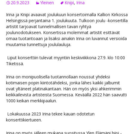
20.9.2023
Yleinen
Knipi
,
Irina
Irina ja Knipi avaavat joulukuun konsertoimalla Kallion Kirkossa
Helsingissä perjantaina 1. joulukuuta. Tulkoon joulu -konsertilla
artistit tarjoavat tunnelmallisen tavan ryhtyä
joulunodotukseen. Konsertissa molemmat artistit esittävät
omaa tuotantoaan ja lisäksi ainakin Irina on luvannut versioida
muutamia tunnettuja joululauluja.
Liput konserttiin tulevat myyntiin keskiviikkona 27.9. klo 10:00
Tiketissä.
Irina on monipuolisella tuotannollaan noussut yhdeksi
kotimaisen popin kiintotähdeksi, jonka lähes kaikki jalbumit
ovat yltäneet platinakantaan. Hän on myös yksi ahkerimmin
keikkailevista artisteista Suomessa. Keväällä 2022 hän saavutti
1000 keikan merkkipaalun.
Lokakuussa 2023 Irina tekee kauan odotetun
konserttikiertueen.
Irina on myös jälleen mukana suositussa Ylen Elämäni biisi -