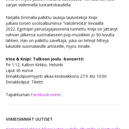
sarjan viidennellä tuotantokaudella.
Neljällä Emmalla palkittu laulaja-lauluntekijä Knipi
julkaisi toisen sooloalbuminsa ”Valoilmiöitä” keväällä
2022. Egotripin perustajajäsenenä tunnettu Knipi on jättänyt
vahvan jälkensä suomalaiseen pop-musiikkiin jo 90-luvulta
lähtien. Hän on palkittu säveltäjä, joka on tehnyt hittejä
lukuisille suomalaisille artisteille, myös Irinalle.
Irina & Knipi: Tulkoon joulu -konsertti
Pe 1.12. Kallion Kirkko, Helsinki
Liput 45 euroa
Ennakkolipunmyynti alkaa keskiviikkona 27.9. klo 10:00
Ennakkoliput: Tiketti
Tapahtuman
Facebook event
.
VIIMEISIMMÄT UUTISET