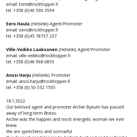
email: tomi@rockhopper.fi
tel. +358 (0)40 590 3594
Eero Haula
(Helsinki) Agent/Promoter
email: eero@rockhopper.fi
tel. +358 (0)45 78737 237
Ville-Veikko Laaksonen
(Helsinki) Agent/Promoter
email: ville-veikko@rockhopper.fi
tel. +358 (0)46 968 0855
Anssi Harju
(Helsinki) Promoter
email: anssi.harju@rockhopper.fi
tel. +358 (0) 50 532 1555
18.1.2022
Our beloved agent and promoter Archie Bynum has passed
away of long-term illness.
Archie was the happies and most energetic woman we ever
knew.
We are speechless and sorrowful.