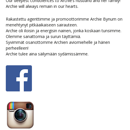
Our deepest condolences to Archie’s husband and her family!
Archie will always remain in our hearts.
Rakastettu agenttimme ja promoottorimme Archie Bynum on
menehtynyt pitkäaikaiseen sairauteen.
Archie oli iloisin ja energisin nainen, jonka koskaan tunsimme.
Olemme sanattomia ja surun täyttämiä.
Syvimmät osanottomme Archien aviomiehelle ja hänen
perheelleen!
Archie tulee aina säilymään sydämissämme.