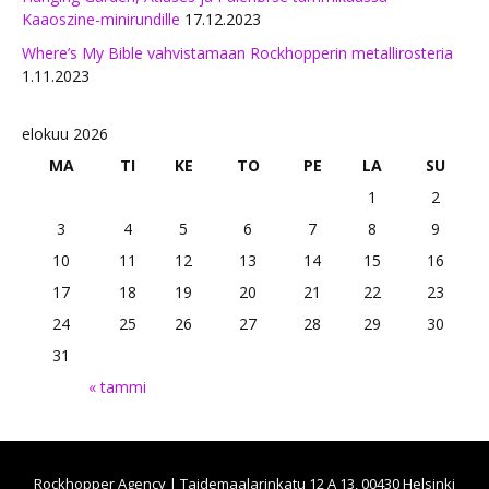
Kaaoszine-minirundille
17.12.2023
Where’s My Bible vahvistamaan Rockhopperin metallirosteria
1.11.2023
elokuu 2026
MA
TI
KE
TO
PE
LA
SU
1
2
3
4
5
6
7
8
9
10
11
12
13
14
15
16
17
18
19
20
21
22
23
24
25
26
27
28
29
30
31
« tammi
Rockhopper Agency | Taidemaalarinkatu 12 A 13, 00430 Helsinki