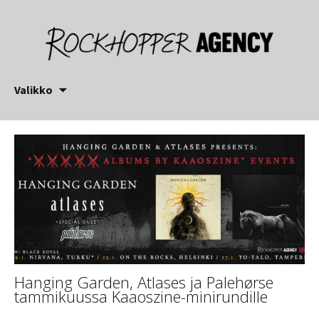
Siirry
Valikko
sisältöön
Hanging Garden, Atlases ja Palehørse
tammikuussa Kaaoszine-minirundille