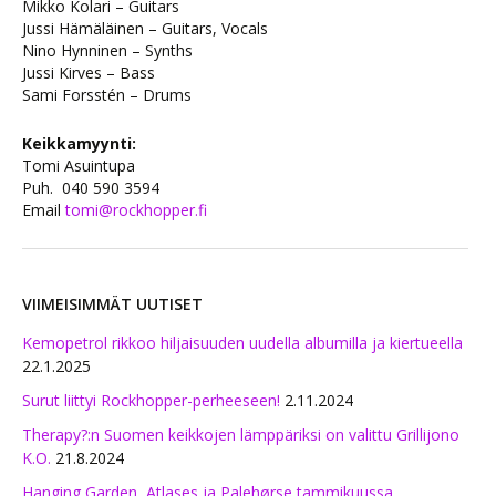
Mikko Kolari – Guitars
Jussi Hämäläinen – Guitars, Vocals
Nino Hynninen – Synths
Jussi Kirves – Bass
Sami Forsstén – Drums
Keikkamyynti:
Tomi Asuintupa
Puh.
040 590 3594
Email
tomi@rockhopper.fi
VIIMEISIMMÄT UUTISET
Kemopetrol rikkoo hiljaisuuden uudella albumilla ja kiertueella
22.1.2025
Surut liittyi Rockhopper-perheeseen!
2.11.2024
Therapy?:n Suomen keikkojen lämppäriksi on valittu Grillijono
K.O.
21.8.2024
Hanging Garden, Atlases ja Palehørse tammikuussa