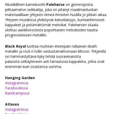
Musiikillinen kameleontti
Palehørse
on genrerajoista
piittaamaton seikkailija, joka on pitänyt maailmanluokan
materiaalillaan yhtyeen nimeä ihmisten huulilla jo pitkän aikaa.
Yhtyeen musiikissa yhdistyvät kekseliäisyys, kunnianhimoiset
kappaleet ja pistämättömät melodiat. Palehørsen skaala
ulottuu aavikkorockista popohtavien melodioiden kautta
progressiiviseen metalliin.
Black Royal
luottaa rouhean eteenpäin rullaavan death
metallin ja rock n´rollin vastustamattomaan liittoon. Yhtyeellä
on hämmästyttävä kyky tehdä suoraviivaisista
palasista selkäytimeen asti tarrautuvia kappaleita, jotka ovat
enemmän kuin osastensa summa.
Hanging Garden
Instagramissa
Facebookissa
Bandcampissa
Atlases
Instagramissa