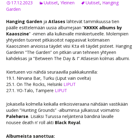
17.12.2023
Uutiset
,
Yleinen
Uutiset
,
Hanging
Garden
Hanging Garden
ja
Atlases
lähtevät tammikuussa tien
päälle esittelemään uusia albumejaan ”
KKKKK albums by
Kaaoszine
” -nimen alla kulkevalle minikiertueelle. Molempien
yhtyeiden tuoreet pitkäsoitot nappasivat kotimaisen
Kaaoszinen arvioissa täydet viisi K:ta eli täydet pisteet. Hanging
Gardenin ”The Garden” on pitkän uran tehneen yhtyeen
kahdeksas ja ”Between The Day & I” Atlasesin kolmas albumi.
Kiertueen voi nähdä seuraavilla paikkakunnilla:
19.1. Nirvana Bar, Turku (Liput vain ovelta)
25.1. On The Rocks, Helsinki
LIPUT
27.1. YO-Talo, Tampere
LIPUT
Jokaisella kolmella keikalla erikoisvieraana nähdään vastikään
uuden ”Hunting Grounds” -albuminsa julkaissut voimatrio
Palehørse
. Lisäksi Turussa neljäntenä bändinä lavalle
nousee death n’ roll akti
Black Royal
.
Albumeista sanottua: