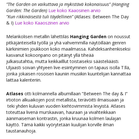
”The Garden on vaikuttava ja mykistävä kokonaisuus” (Hanging
Garden: The Garden)
Lue koko Kaaosinen arvio
”Kun rikkinäisestä tuli täydellinen”
(Atlases: Between The Day
& I)
Lue koko Kaaoszinen arvio
Melankolisen metallin lähettiläs
Hanging Garden
on noussut
pitkäjänteisellä työllä ja yhä vahvemmilla näytöillään genren
kärkinimien joukkoon koko maailmassa. Kahdeksanhenkiseksi
kasvanut kokoonpano on pitänyt yllä tiheää
julkaisutahtia, mutta keikkailllut toistaiseksi säästeliäästi.
Uljaasti soivan yhtyeen live-esiintyminen on tapaus isolla T:llä,
jonka jokaisen rosoisen kauniin musiikin kuuntelijan kannattaa
laittaa kalenteriin.
Atlases
otti kolmannella albumillaan ”Between The day & I”
irtioton alkuaikojen post metallista, terävöitti ilmaisuaan ja
teki yhden kuluvan vuoden kiehtovimmista levyistä. Atlases
toteuttaa livenä murskaavan, hauraan ja vivahteikkaan
äänimaiseman kontrastin, jonka kruunaa kolmen laulajan
käyttö. Tämä kaikki vyörytetään kuulijan korville ilman
taustanauhoja.