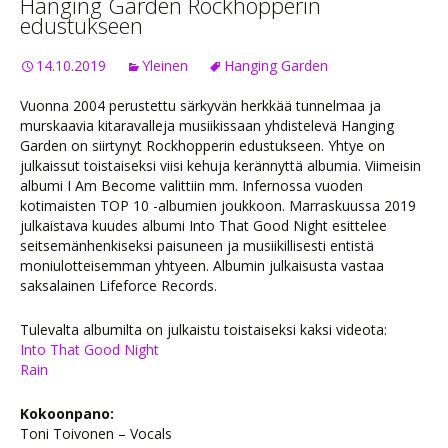
Hanging Garden Rockhopperin
edustukseen
14.10.2019
Yleinen
Hanging Garden
Vuonna 2004 perustettu särkyvän herkkää tunnelmaa ja
murskaavia kitaravalleja musiikissaan yhdistelevä Hanging
Garden on siirtynyt Rockhopperin edustukseen. Yhtye on
julkaissut toistaiseksi viisi kehuja kerännyttä albumia. Viimeisin
albumi I Am Become valittiin mm. Infernossa vuoden
kotimaisten TOP 10 -albumien joukkoon. Marraskuussa 2019
julkaistava kuudes albumi Into That Good Night esittelee
seitsemänhenkiseksi paisuneen ja musiikillisesti entistä
moniulotteisemman yhtyeen. Albumin julkaisusta vastaa
saksalainen Lifeforce Records.
Tulevalta albumilta on julkaistu toistaiseksi kaksi videota:
Into That Good Night
Rain
Kokoonpano:
Toni Toivonen – Vocals