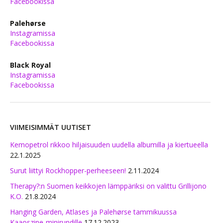
Facebookissa
Palehørse
Instagramissa
Facebookissa
Black Royal
Instagramissa
Facebookissa
VIIMEISIMMÄT UUTISET
Kemopetrol rikkoo hiljaisuuden uudella albumilla ja kiertueella
22.1.2025
Surut liittyi Rockhopper-perheeseen!
2.11.2024
Therapy?:n Suomen keikkojen lämppäriksi on valittu Grillijono
K.O.
21.8.2024
Hanging Garden, Atlases ja Palehørse tammikuussa
Kaaoszine-minirundille
17.12.2023