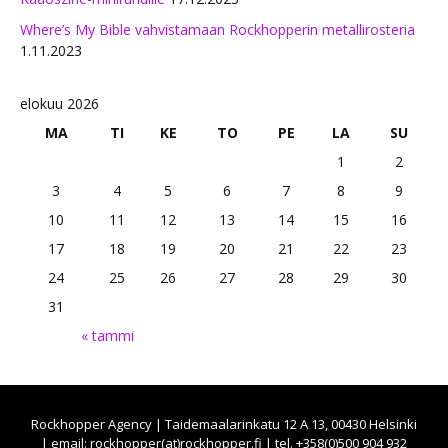
Where’s My Bible vahvistamaan Rockhopperin metallirosteria
1.11.2023
elokuu 2026
MA
TI
KE
TO
PE
LA
SU
1
2
3
4
5
6
7
8
9
10
11
12
13
14
15
16
17
18
19
20
21
22
23
24
25
26
27
28
29
30
31
« tammi
Rockhopper Agency | Taidemaalarinkatu 12 A 13, 00430 Helsinki
| email: rockhopper(at)rockhopper.fi | tel. +358(0)500 904 932