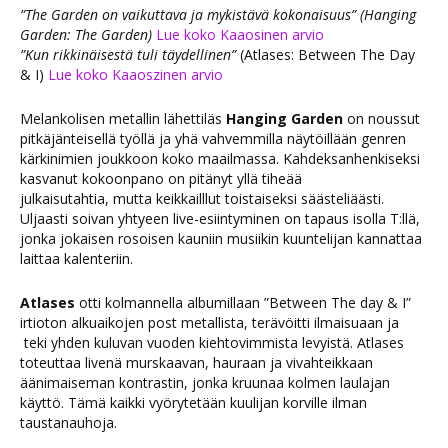
”The Garden on vaikuttava ja mykistävä kokonaisuus” (Hanging
Garden: The Garden)
Lue koko Kaaosinen arvio
”Kun rikkinäisestä tuli täydellinen”
(Atlases: Between The Day
& I)
Lue koko Kaaoszinen arvio
Melankolisen metallin lähettiläs
Hanging Garden
on noussut
pitkäjänteisellä työllä ja yhä vahvemmilla näytöillään genren
kärkinimien joukkoon koko maailmassa. Kahdeksanhenkiseksi
kasvanut kokoonpano on pitänyt yllä tiheää
julkaisutahtia, mutta keikkailllut toistaiseksi säästeliäästi.
Uljaasti soivan yhtyeen live-esiintyminen on tapaus isolla T:llä,
jonka jokaisen rosoisen kauniin musiikin kuuntelijan kannattaa
laittaa kalenteriin.
Atlases
otti kolmannella albumillaan ”Between The day & I”
irtioton alkuaikojen post metallista, terävöitti ilmaisuaan ja
teki yhden kuluvan vuoden kiehtovimmista levyistä. Atlases
toteuttaa livenä murskaavan, hauraan ja vivahteikkaan
äänimaiseman kontrastin, jonka kruunaa kolmen laulajan
käyttö. Tämä kaikki vyörytetään kuulijan korville ilman
taustanauhoja.