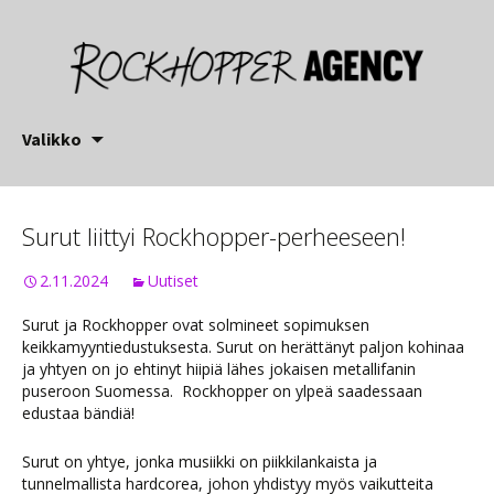
Siirry
Valikko
sisältöön
Surut liittyi Rockhopper-perheeseen!
2.11.2024
Uutiset
Surut ja Rockhopper ovat solmineet sopimuksen
keikkamyyntiedustuksesta. Surut on herättänyt paljon kohinaa
ja yhtyen on jo ehtinyt hiipiä lähes jokaisen metallifanin
puseroon Suomessa. Rockhopper on ylpeä saadessaan
edustaa bändiä!
Surut on yhtye, jonka musiikki on piikkilankaista ja
tunnelmallista hardcorea, johon yhdistyy myös vaikutteita