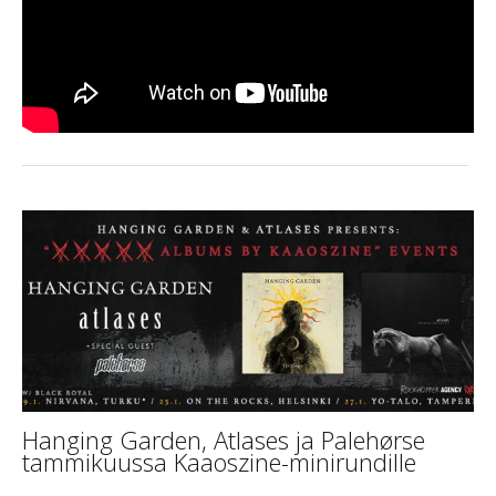
Hanging Garden, Atlases ja Palehørse
tammikuussa Kaaoszine-minirundille