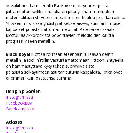
Musiikillinen kameleontti
Palehørse
on genrerajoista
piittaamaton seikkailija, joka on pitänyt maailmanluokan
materiaalillaan yhtyeen nimeä ihmisten huulilla jo pitkän aikaa.
Yhtyeen musiikissa yhdistyvät kekseliäisyys, kunnianhimoiset
kappaleet ja pistämättömät melodiat. Palehørsen skaala
ulottuu aavikkorockista popohtavien melodioiden kautta
progressiiviseen metalliin.
Black Royal
luottaa rouhean eteenpäin rullaavan death
metallin ja rock n´rollin vastustamattomaan liittoon. Yhtyeellä
on hämmästyttävä kyky tehdä suoraviivaisista
palasista selkäytimeen asti tarrautuvia kappaleita, jotka ovat
enemmän kuin osastensa summa.
Hanging Garden
Instagramissa
Facebookissa
Bandcampissa
Atlases
Instagramissa