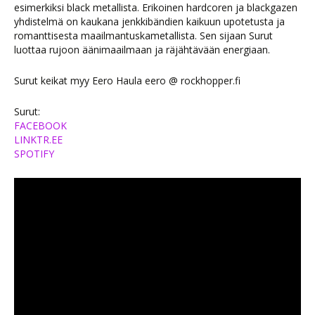
esimerkiksi black metallista. Erikoinen hardcoren ja blackgazen
yhdistelmä on kaukana jenkkibändien kaikuun upotetusta ja
romanttisesta maailmantuskametallista. Sen sijaan Surut
luottaa rujoon äänimaailmaan ja räjähtävään energiaan.
Surut keikat myy Eero Haula eero @ rockhopper.fi
Surut:
FACEBOOK
LINKTR.EE
SPOTIFY