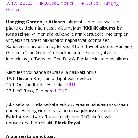
17.12.2023
Uutiset
,
Yleinen
Uutiset
,
Hanging
Garden
Hanging Garden
ja
Atlases
lähtevät tammikuussa tien
päälle esittelemään uusia albumejaan ”
KKKKK albums by
Kaaoszine
” -nimen alla kulkevalle minikiertueelle. Molempien
yhtyeiden tuoreet pitkäsoitot nappasivat kotimaisen
Kaaoszinen arvioissa täydet viisi K:ta eli täydet pisteet. Hanging
Gardenin ”The Garden” on pitkän uran tehneen yhtyeen
kahdeksas ja ”Between The Day & I” Atlasesin kolmas albumi.
Kiertueen voi nähdä seuraavilla paikkakunnilla:
19.1. Nirvana Bar, Turku (Liput vain ovelta)
25.1. On The Rocks, Helsinki
LIPUT
27.1. YO-Talo, Tampere
LIPUT
Jokaisella kolmella keikalla erikoisvieraana nähdään vastikään
uuden ”Hunting Grounds” -albuminsa julkaissut voimatrio
Palehørse
. Lisäksi Turussa neljäntenä bändinä lavalle
nousee death n’ roll akti
Black Royal
.
Albumeista sanottua: