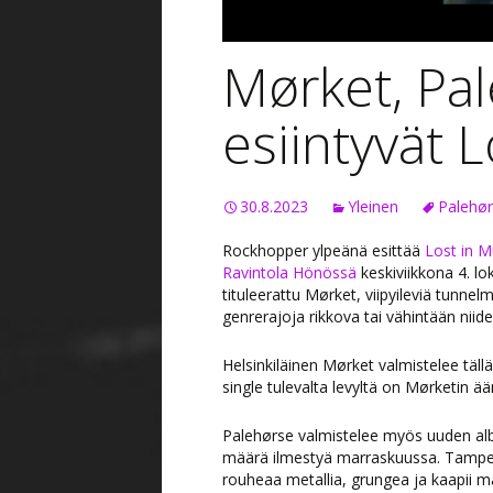
Mørket, Pal
esiintyvät 
30.8.2023
Yleinen
Palehø
Rockhopper ylpeänä esittää
Lost in 
Ravintola Hönössä
keskiviikkona 4. lo
tituleerattu Mørket, viipyileviä tunnelm
genrerajoja rikkova tai vähintään niide
Helsinkiläinen Mørket valmistelee täl
single tulevalta levyltä on Mørketin ää
Palehørse valmistelee myös uuden alb
määrä ilmestyä marraskuussa. Tamper
rouheaa metallia, grungea ja kaapii m