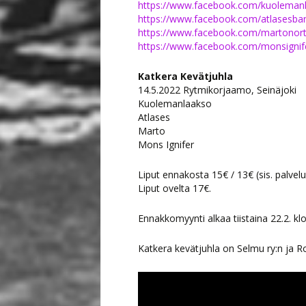
https://www.facebook.com/kuoleman
https://www.facebook.com/atlasesba
https://www.facebook.com/martonor
https://www.facebook.com/monsignif
Katkera Kevätjuhla
14.5.2022 Rytmikorjaamo, Seinäjoki
Kuolemanlaakso
Atlases
Marto
Mons Ignifer
Liput ennakosta 15€ / 13€ (sis. palvel
Liput ovelta 17€.
Ennakkomyynti alkaa tiistaina 22.2. kl
Katkera kevätjuhla on Selmu ry:n ja 