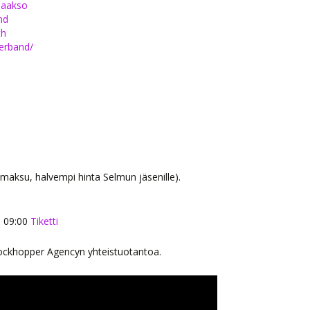
laakso
nd
th
erband/
umaksu, halvempi hinta Selmun jäsenille).
o 09:00
Tiketti
Rockhopper Agencyn yhteistuotantoa.