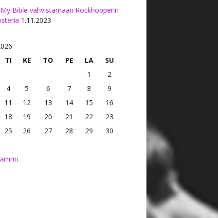
 My Bible vahvistamaan Rockhopperin
osteria
1.11.2023
2026
TI
KE
TO
PE
LA
SU
1
2
4
5
6
7
8
9
11
12
13
14
15
16
18
19
20
21
22
23
25
26
27
28
29
30
tammi