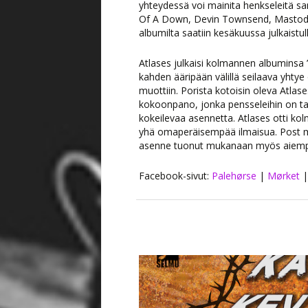
yhteydessä voi mainita henkseleitä sa
Of A Down, Devin Townsend, Mastodo
albumilta saatiin kesäkuussa julkaistu
Atlases julkaisi kolmannen albuminsa 
kahden ääripään välillä seilaava yht
muottiin. Porista kotoisin oleva Atla
kokoonpano, jonka pensseleihin on tar
kokeilevaa asennetta. Atlases otti ko
yhä omaperäisempää ilmaisua. Post me
asenne tuonut mukanaan myös aiempaa
Facebook-sivut:
Palehørse
|
Mørket