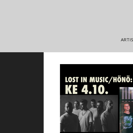
Siirry
ARTI
sisältöön