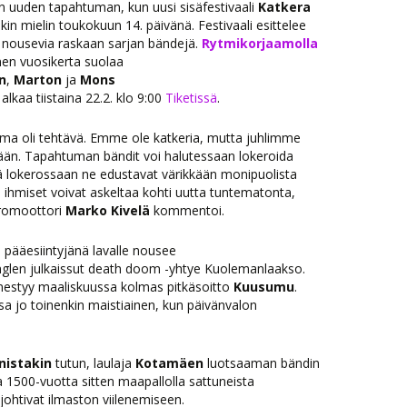
en uuden tapahtuman, kun uusi sisäfestivaali
Katkera
in mielin toukokuun 14. päivänä. Festivaali esittelee
nousevia raskaan sarjan bändejä.
Rytmikorjaamolla
en vuosikerta suolaa
n
,
Marton
ja
Mons
lkaa tiistaina 22.2. klo 9:00
Tiketissä
.
tuma oli tehtävä. Emme ole katkeria, mutta juhlimme
nään. Tapahtuman bändit voi halutessaan lokeroida
sä lokerossaan ne edustavat värikkään monipuolista
ihmiset voivat askeltaa kohti uutta tuntematonta,
 promoottori
Marko Kivelä
kommentoi.
 pääesiintyjänä lavalle nousee
nglen julkaissut death doom -yhtye Kuolemanlaakso.
lmestyy maaliskuussa kolmas pitkäsoitto
Kuusumu
.
sa jo toinenkin maistiainen, kun päivänvalon
nistakin
tutun, laulaja
Kotamäen
luotsaaman bändin
a 1500-vuotta sitten maapallolla sattuneista
 johtivat ilmaston viilenemiseen.