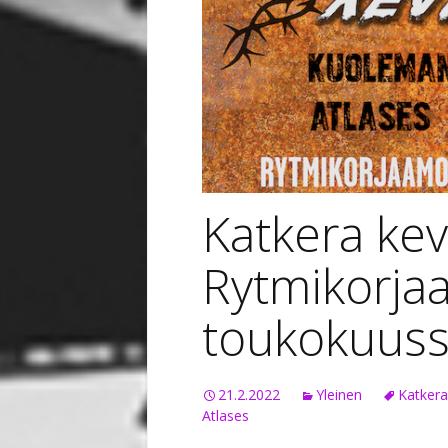
Katkera kev
Rytmikorja
toukokuus
21.2.2022
Yleinen
Katkera
Atlases