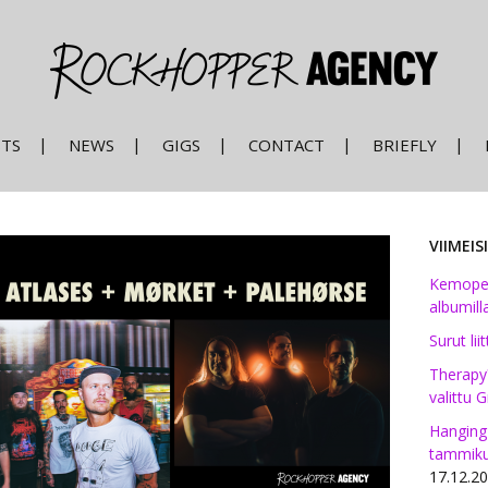
STS
NEWS
GIGS
CONTACT
BRIEFLY
VIIMEI
Kemopetr
albumilla
Surut li
Therapy
valittu G
Hanging
tammiku
17.12.2