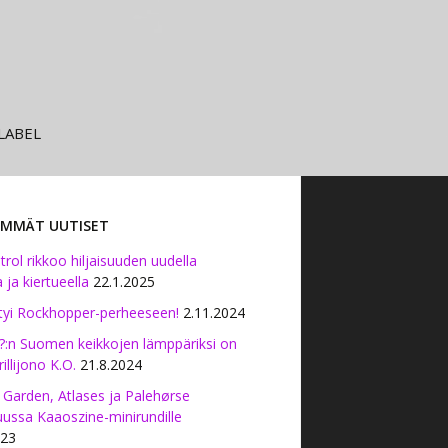
LABEL
SIMMÄT UUTISET
ol rikkoo hiljaisuuden uudella
 ja kiertueella
22.1.2025
ittyi Rockhopper-perheeseen!
2.11.2024
?:n Suomen keikkojen lämppäriksi on
rillijono K.O.
21.8.2024
 Garden, Atlases ja Palehørse
ussa Kaaoszine-minirundille
023