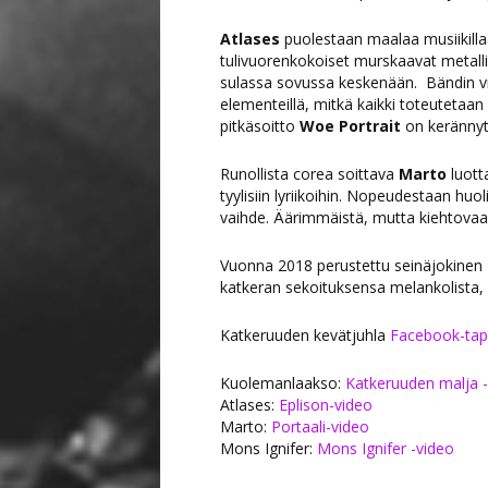
Atlases
puolestaan maalaa musiikillaa
tulivuorenkokoiset murskaavat metallir
sulassa sovussa keskenään. Bändin vii
elementeillä, mitkä kaikki toteutetaan
pitkäsoitto
Woe Portrait
on kerännyt
Runollista corea soittava
Marto
luotta
tyylisiin lyriikoihin. Nopeudestaan hu
vaihde. Äärimmäistä, mutta kiehtovaa
Vuonna 2018 perustettu seinäjokinen
katkeran sekoituksensa melankolista, 
Katkeruuden kevätjuhla
Facebook-ta
Kuolemanlaakso:
Katkeruuden malja 
Atlases:
Eplison-video
Marto:
Portaali-video
Mons Ignifer:
Mons Ignifer -video