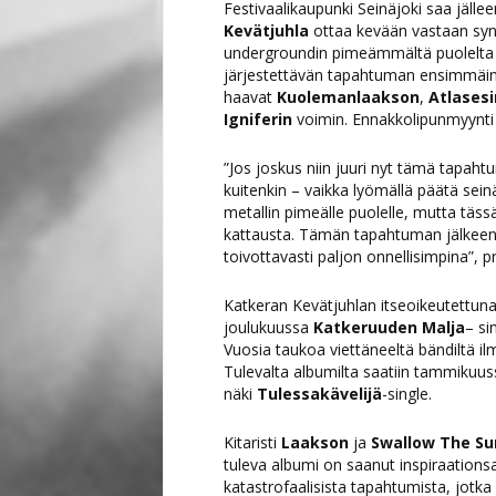
Festivaalikaupunki Seinäjoki saa jälle
Kevätjuhla
ottaa kevään vastaan synk
undergroundin pimeämmältä puolelta 
järjestettävän tapahtuman ensimmäin
haavat
Kuolemanlaakson
,
Atlasesi
Igniferin
voimin. Ennakkolipunmyynti a
”Jos joskus niin juuri nyt tämä tapah
kuitenkin – vaikka lyömällä päätä sei
metallin pimeälle puolelle, mutta täs
kattausta. Tämän tapahtuman jälkeen 
toivottavasti paljon onnellisimpina”,
Katkeran Kevätjuhlan itseoikeutettuna
joulukuussa
Katkeruuden Malja
– si
Vuosia taukoa viettäneeltä bändiltä i
Tulevalta albumilta saatiin tammikuus
näki
Tulessakävelijä
-single.
Kitaristi
Laakson
ja
Swallow The Su
tuleva albumi on saanut inspiraations
katastrofaalisista tapahtumista, jotka