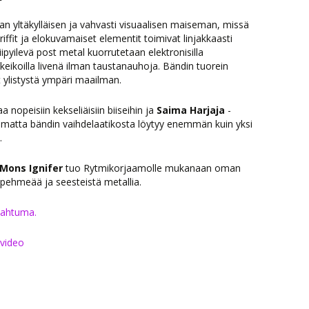
n yltäkylläisen ja vahvasti visuaalisen maiseman, missä
iffit ja elokuvamaiset elementit toimivat linjakkaasti
pyilevä post metal kuorrutetaan elektronisilla
 keikoilla livenä ilman taustanauhoja. Bändin tuorein
 ylistystä ympäri maailman.
a nopeisiin kekseliäisiin biiseihin ja
Saima Harjaja
-
olimatta bändin vaihdelaatikosta löytyy enemmän kuin yksi
.
Mons Ignifer
tuo Rytmikorjaamolle mukanaan oman
pehmeää ja seesteistä metallia.
pahtuma.
-video