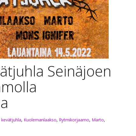
ätjuhla Seinäjoen
amolla
sa
 kevätjuhla
,
Kuolemanlaakso
,
Rytmikorjaamo
,
Marto
,