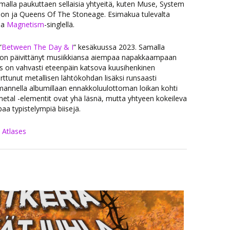
malla paukuttaen sellaisia yhtyeitä, kuten Muse, System
n ja Queens Of The Stoneage. Esimakua tulevalta
lla
Magnetism
-singlellä.
”
Between The Day & I
” kesäkuussa 2023. Samalla
ye on päivittänyt musiikkiansa aiempaa napakkaampaan
ses on vahvasti eteenpäin katsova kuusihenkinen
ttunut metallisen lähtökohdan lisäksi runsaasti
lmannella albumillaan ennakkoluulottoman loikan kohti
tal -elementit ovat yhä läsnä, mutta yhtyeen kokeileva
 typistelympiä biisejä.
|
Atlases