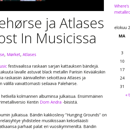
Where’s
metallir
ehørse ja Atlases
elokuu 
Lost In Musicissa
MA
3
rse
,
Mørket
,
Atlases
10
Music
festivaalissa raskaan sarjan kattauksen bändejä.
17
kakuuta lavalle astuvat black metallin Pariisin Kevääksikin
ia raskaisiin äänivalleihin sekoittava Atlases ja
24
n välillä vaivattomasti seilaava Palehørse.
31
« 
lä hetkellä kolmannen albuminsa julkaisua. Ensimmäinen
rimetalliversio Kentin
Dom Andra
-biisistä.
umin julkaisua. Bändin kakkoslevy ”Hunging Grounds” on
elaisyhtye yhdistelee
musiikissaan
kekseliäästi
atkaansa parhaat palat eri vuosikymmeniltä. Bändin