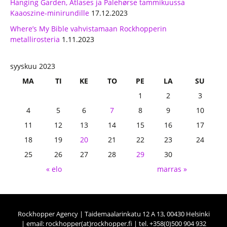
Hanging Garden, Atlases ja Palehørse tammikuussa
Kaaoszine-minirundille
17.12.2023
Where’s My Bible vahvistamaan Rockhopperin
metallirosteria
1.11.2023
syyskuu 2023
MA
TI
KE
TO
PE
LA
SU
1
2
3
4
5
6
7
8
9
10
11
12
13
14
15
16
17
18
19
20
21
22
23
24
25
26
27
28
29
30
« elo
marras »
Rockhopper Agency | Taidemaalarinkatu 12 A 13, 00430 Helsinki
| email: rockhopper(at)rockhopper.fi | tel. +358(0)500 904 932