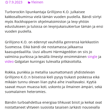
7.9.2023
Yleinen
Turborockin lipunkantaja Grillijono K.O. julkaisee
kakkosalbuminsa vielä tämän vuoden puolella. Bändi siirtyi
myös Rockhopperin ohjelmatoimiston ja levy-yhtiön
edustukseen ja tulossa on levynjukaisukiertue tämän ja ensi
vuoden puolella.
Grillijono K.O. on edennyt vauhdilla genrensä kärkikastiin
Suomessa. Eikä bändi ole nostamassa jalkaansa
kaasupedaalilta. Uusi albumi Härmägeddon on siis jo
valmiina purkissa ja kesällä ilmestyi ensimmäinen
single
ja
video
Golgatan kuningas tulevalta pitkäsoitolta.
Rokkia, punkkia ja metallia saumattomasti yhdistelevän
Grillijono K.O.:n biiseissä kieli pysyy tiukasti poskessa eikä
mikään tunnu olevan liian pyhä aihe irvailtavaksi. Kyytiä
saavat muun muassa koti, uskonto ja ilmainen ämpäri, sekä
suomalainen heteromies.
Bändin turboahdettua energiaa tihkuvat biisit ja keikat ovat
nostattaneet yhtyeen suosiota tasaisen jyrkästi nousevalla