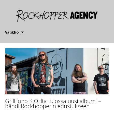
Siirry
Valikko
sisältöön
Grillijono K.O.:lta tulossa uusi albumi –
bändi Rockhopperin edustukseen