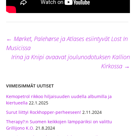
←
Mørket, Palehørse ja Atlases esiintyvät Lost In
Artikkelien
selaus
Musicissa
Irina ja Knipi avaavat joulunodotuksen Kallion
Kirkossa
→
VIIMEISIMMÄT UUTISET
Kemopetrol rikkoo hiljaisuuden uudella albumilla ja
kiertueella
22.1.2025
Surut liittyi Rockhopper-perheeseen!
2.11.2024
Therapy?:n Suomen keikkojen lämppäriksi on valittu
Grillijono K.O.
21.8.2024