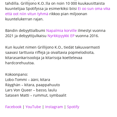
tahdilla. Grillijono K.O.:lla on noin 10 000 kuukausittaista
kuuntelijaa Spotifyssa ja esimerkiksi biisi
Ei oo sun oma vika
että oot niin vitun tyhmä
rikkoo pian miljoonan
kuuntelukerran rajan.
Bändin debyyttialbumi
Napalmia korville
ilmestyi vuonna
2021 ja debyyttijulkaisu
Nyrkkipyykki EP
vuonna 2016.
Kun kuulet nimen Grillijono K.O., tiedät takuuvarmasti
saavasi tarttuvia riffejä ja oivaltavia popmelodioita,
kitarasankarisooloja ja kitarisoja koettelevaa
hardcorehuutoa.
Kokoonpano:
Lobo-Tommi – ääni, kitara
Räyghän – kitara, paappahuuto
Lars Von Queer – basso, laulu
Satasen Matti – rummut, symbaalit
Facebook
|
YouTube
|
Instagram
|
Spotify