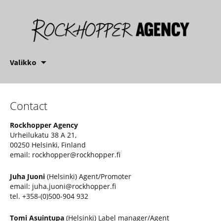
Siirry
Valikko
sisältöön
Contact
Rockhopper Agency
Urheilukatu 38 A 21,
00250 Helsinki, Finland
email: rockhopper@rockhopper.fi
Juha Juoni
(Helsinki) Agent/Promoter
email: juha.juoni@rockhopper.fi
tel. +358-(0)500-904 932
Tomi Asuintupa
(Helsinki) Label manager/Agent