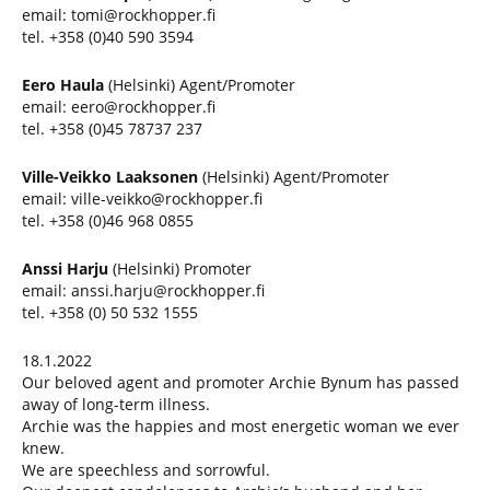
email: tomi@rockhopper.fi
tel. +358 (0)40 590 3594
Eero Haula
(Helsinki) Agent/Promoter
email: eero@rockhopper.fi
tel. +358 (0)45 78737 237
Ville-Veikko Laaksonen
(Helsinki) Agent/Promoter
email: ville-veikko@rockhopper.fi
tel. +358 (0)46 968 0855
Anssi Harju
(Helsinki) Promoter
email: anssi.harju@rockhopper.fi
tel. +358 (0) 50 532 1555
18.1.2022
Our beloved agent and promoter Archie Bynum has passed
away of long-term illness.
Archie was the happies and most energetic woman we ever
knew.
We are speechless and sorrowful.