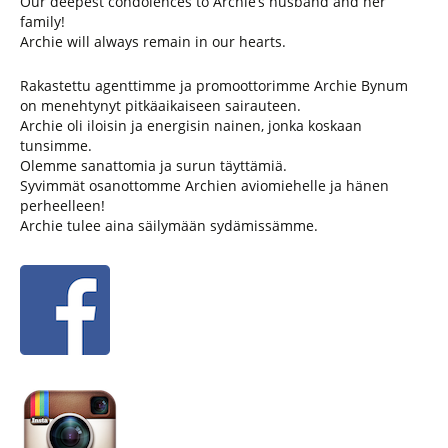
Our deepest condolences to Archie’s husband and her
family!
Archie will always remain in our hearts.
Rakastettu agenttimme ja promoottorimme Archie Bynum
on menehtynyt pitkäaikaiseen sairauteen.
Archie oli iloisin ja energisin nainen, jonka koskaan
tunsimme.
Olemme sanattomia ja surun täyttämiä.
Syvimmät osanottomme Archien aviomiehelle ja hänen
perheelleen!
Archie tulee aina säilymään sydämissämme.