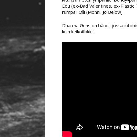
Edu (ex-Bad Valentines, ex-Plastic T
rumpali Olli (Mönni, Jo Below).
Dharma Guns on bändi, jossa intohimo 
kuin keikoillakin!