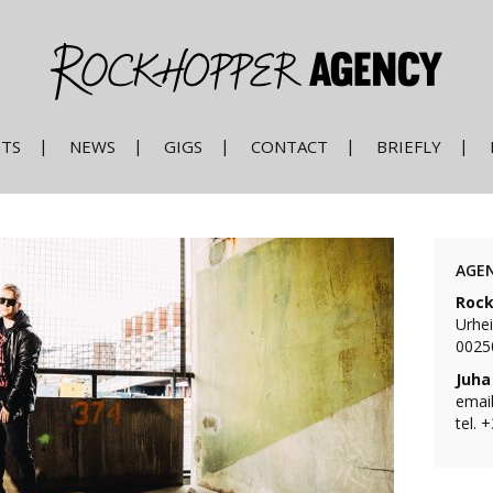
STS
NEWS
GIGS
CONTACT
BRIEFLY
AGE
Rock
Urhei
00250
Juha
email
tel. 