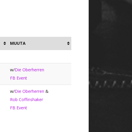
MUUTA
w/
Die Oberherren
FB Event
w/
Die Oberherren
&
Rob Coffinshaker
FB Event