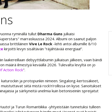
ns
vuonna ryminällä tullut
Dharma Guns
julkaisi
Superstars" marraskuussa 2024. Albumi on saanut paljon
assa brittiläinen
Vive Le Rock
-lehti antoi albumille 8/10
ce
kirjoitti levyn sisältävän ”räjähtävää energiaa!”.
 laakereillaan debyyttilabumin julkaisun jälkeen, vaan bändi
 on määrä ilmestyä keväällä 2026. Tulevalta levyltä on jo
Of Action Rock
".
aturockin ja protopunkin nimeen. Singalong-kertosäkeet,
 muistuttavat siitä mistä rock’n’rollissa on kyse. Sanoitukset
najaisia ja särkyneitä unelmia kuin betoniseiniin spreijatut
to! ja Turun Romantiikka -yhtyeistään tunnetuksi tulleen
kkareiksi julistautuneen bändin muut jäsenet ovat basisti