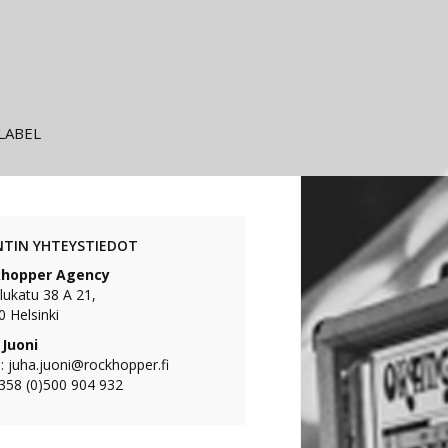
LABEL
NTIN YHTEYSTIEDOT
hopper Agency
lukatu 38 A 21,
 Helsinki
 Juoni
: juha.juoni@rockhopper.fi
+358 (0)500 904 932