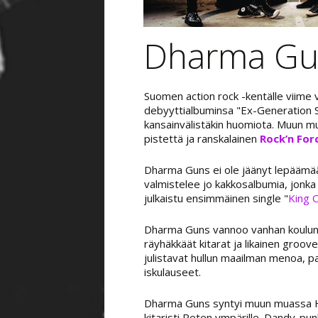
Dharma Gu
Suomen action rock -kentälle viime 
debyyttialbuminsa "Ex-Generation 
kansainvälistäkin huomiota. Muun mu
pistettä ja ranskalainen
Rock’n For
Dharma Guns ei ole jäänyt lepäämään
valmistelee jo kakkosalbumia, jonka
julkaistu ensimmäinen single "
King 
Dharma Guns vannoo vanhan koulun k
räyhäkkäät kitarat ja likainen groove
julistavat hullun maailman menoa, pai
iskulauseet.
Dharma Guns syntyi muun muassa Huu
kitaristi Peten ympärille. Dandy-pun