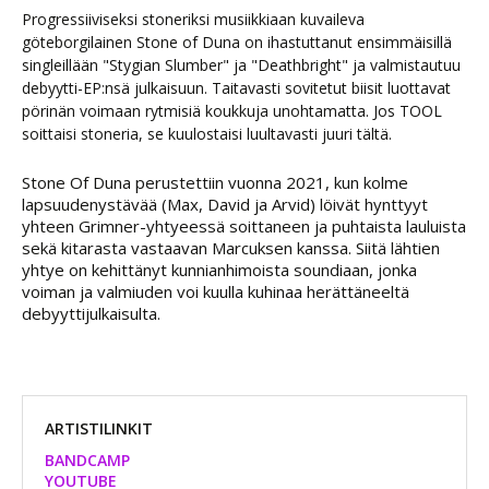
Progressiiviseksi stoneriksi musiikkiaan kuvaileva
göteborgilainen Stone of Duna on ihastuttanut ensimmäisillä
singleillään "Stygian Slumber" ja "Deathbright" ja valmistautuu
debyytti-EP:nsä julkaisuun. Taitavasti sovitetut biisit luottavat
pörinän voimaan rytmisiä koukkuja unohtamatta. Jos TOOL
soittaisi stoneria, se kuulostaisi luultavasti juuri tältä.
Stone Of Duna perustettiin vuonna 2021, kun kolme
lapsuudenystävää (Max, David ja Arvid) löivät hynttyyt
yhteen Grimner-yhtyeessä soittaneen ja puhtaista lauluista
sekä kitarasta vastaavan Marcuksen kanssa. Siitä lähtien
yhtye on kehittänyt kunnianhimoista soundiaan, jonka
voiman ja valmiuden voi kuulla kuhinaa herättäneeltä
debyyttijulkaisulta.
ARTISTILINKIT
BANDCAMP
YOUTUBE