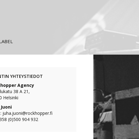
LABEL
NTIN YHTEYSTIEDOT
hopper Agency
lukatu 38 A 21,
 Helsinki
 Juoni
: juha.juoni@rockhopper.fi
+358 (0)500 904 932