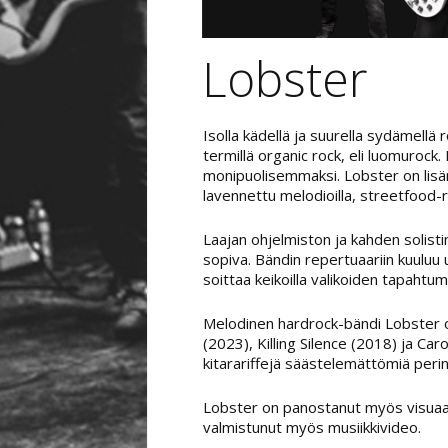
Lobster
Isolla kädellä ja suurella sydämellä
termillä organic rock, eli luomurock
monipuolisemmaksi. Lobster on lisä
lavennettu melodioilla, streetfood-roc
Laajan ohjelmiston ja kahden solist
sopiva. Bändin repertuaariin kuuluu u
soittaa keikoilla valikoiden tapahtum
Melodinen hardrock-bändi Lobster o
(2023), Killing Silence (2018) ja Ca
kitarariffejä säästelemättömiä perint
Lobster on panostanut myös visuaali
valmistunut myös musiikkivideo.