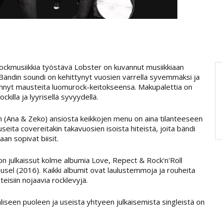
 rockmusiikkia työstävä Lobster on kuvannut musiikkiaan
. Bändin soundi on kehittynyt vuosien varrella syvemmäksi ja
nnyt mausteita luomurock-keitokseensa. Makupalettia on
killa ja lyyrisellä syvyydellä.
in (Ana & Zeko) ansiosta keikkojen menu on aina tilanteeseen
seita covereitakin takavuosien isoista hiteistä, joita bändi
aan sopivat biisit.
n julkaissut kolme albumia Love, Repect & Rock'n'Roll
rousel (2016). Kaikki albumit ovat laulustemmoja ja rouheita
eisiin nojaavia rocklevyjä.
seen puoleen ja useista yhtyeen julkaisemista singleistä on