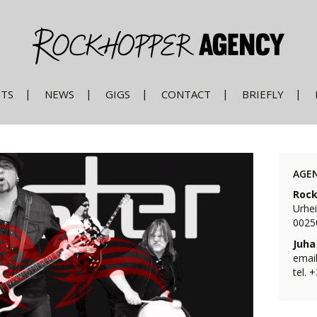
STS
NEWS
GIGS
CONTACT
BRIEFLY
AGE
Rock
Urhei
00250
Juha
email
tel. 