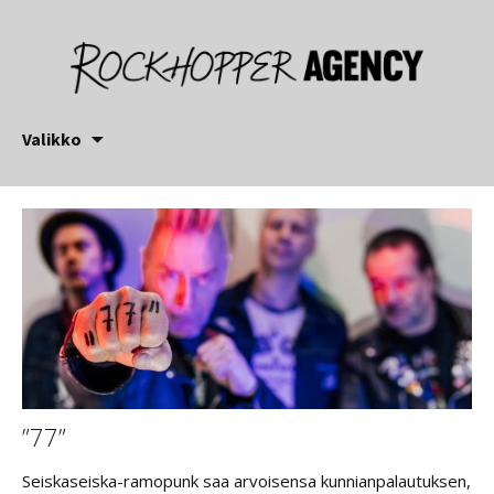
Siirry
Valikko
sisältöön
”77”
Seiskaseiska-ramopunk saa arvoisensa kunnianpalautuksen,