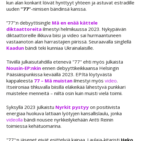
kun alan konkarit löivät hynttyyt yhteen ja astuvat estradille
uuden
”77”
-nimisen bändinsä kanssa.
”77”:n debyyttisingle
Mä en enää kättele
diktaattoreita
ilmestyi helmikuussa 2023. Nykypäivän
diktaattoreille ilkkuva biisi ja video sai hurmaantuneen
vastaanoton alan harrastajien piirissä. Seuraavalla singlellä
Kaadun
bändi teki kunniaa Ukrainalaisille.
Tiiviillä julkaisutahdilla etenevä "77" ehti myös julkaista
Nousin-EP:nkin
ennen debyyttikeikkaansa Helsingin
Pääsiäispunkissa keväällä 2023. EP:ltä löytyvästä
kappaleesta
77 – Mä muistan
ilmestyi myös
video
.
Itseironiaa tihkuvalla biisillä eläkeikää lähestyvä punkkari
muistelee menneitä – niiltä osin kuin muisti vielä toimii.
Syksyllä 2023 julkaistu
Nyrkit pystyy
on positiivista
energiaa huokuva lattiaan lyötyjen kansallislaulu, jonka
videolla
bändi nousee nyrkkeilykehään Antti Reinin
toimiessa kehätuomarina.
"77":n jäsenet eivät esittelyjä kaipaa. Laulaja-kitaristi
Heko