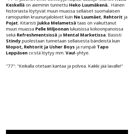
Keskellä
on aiemmin tunnettu
Heko Luumäkenä.
Hänen
historiasta löytyvät muun muassa sellaiset suomalaisen
ramopunkin kruununjalokivet kuin
Ne Luumäet
,
Rehtorit
ja
Pojat
. Kitaristi
Jukka Melametsä
taas on vaikuttanut
muun muassa
Pelle Miljoonan
lukuisissa kokoonpanoissa
sekä
Refreshmentsissä
ja
Mental Marketissa
. Basisti
Stindy
puolestaan tunnetaan sellaisesta bändeistä kuin
Mopot, Rehtorit ja Usher Boys
ja rumpali
Tapo
Leppäsen
cv:stä löytyy mm.
Vau!
-yhtye.
"77": "Keikalla otetaan kantaa ja polvea. Kaikki jää lavalle!"