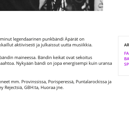
 toiminut legendaarinen punkbändi Äpärät on
llut aktiivisesti ja julkaissut uutta musiikkia.
AR
F
ebändin maineessa. Bändin keikat ovat sekoitus
B
ä paahtoa. Nykyään bändi on jopa energisempi kuin uransa
SP
yneet mm. Provinssissa, Porisperessä, Puntalarockissa ja
y Rejectsiä, GBH:ta, Huoraa jne.