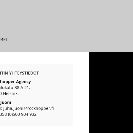
ABEL
TIN YHTEYSTIEDOT
hopper Agency
lukatu 38 A 21,
0 Helsinki
 Juoni
l: juha.juoni@rockhopper.fi
+358 (0)500 904 932