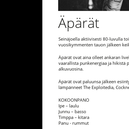
Äpärät
Seinäjoella aktiivisesti 80-luvulla
vuosikymmenten tauon jälkeen keikkai
Äpärät ovat aina olleet ankaran liv
vaarallista punkenergiaa ja hikist
alkuvuosina.
Äpärät ovat paluunsa jälkeen esiint
lämpänneet The Exploitedia, Cockne
KOKOONPANO
Ipe – laulu
Junnu – basso
Timppa – kitara
Panu - rummut