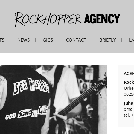
TS
NEWS
GIGS
CONTACT
BRIEFLY
L
AGEN
Rock
Urhei
0025
Juha
emai
tel. 