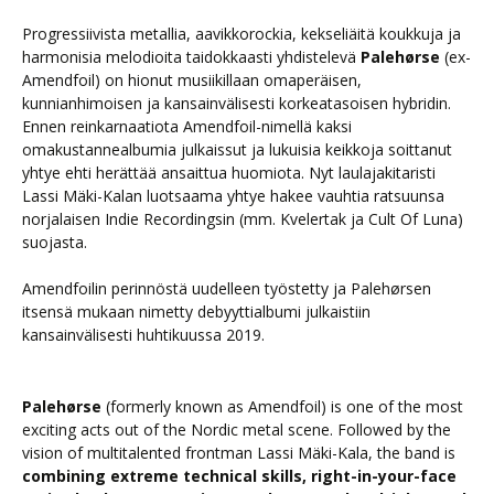
Progressiivista metallia, aavikkorockia, kekseliäitä koukkuja ja
harmonisia melodioita taidokkaasti yhdistelevä
Palehørse
(ex-
Amendfoil) on hionut musiikillaan omaperäisen,
kunnianhimoisen ja kansainvälisesti korkeatasoisen hybridin.
Ennen reinkarnaatiota Amendfoil-nimellä kaksi
omakustannealbumia julkaissut ja lukuisia keikkoja soittanut
yhtye ehti herättää ansaittua huomiota. Nyt laulajakitaristi
Lassi Mäki-Kalan luotsaama yhtye hakee vauhtia ratsuunsa
norjalaisen Indie Recordingsin (mm. Kvelertak ja Cult Of Luna)
suojasta.
Amendfoilin perinnöstä uudelleen työstetty ja Palehørsen
itsensä mukaan nimetty debyyttialbumi julkaistiin
kansainvälisesti huhtikuussa 2019.
Palehørse
(formerly known as Amendfoil) is one of the most
exciting acts out of the Nordic metal scene. Followed by the
vision of multitalented frontman Lassi Mäki-Kala, the band is
combining extreme technical skills, right-in-your-face