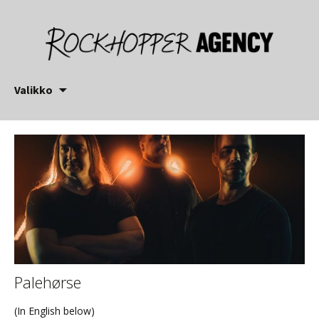
Siirry
Valikko
sisältöön
Palehørse
(In English below)