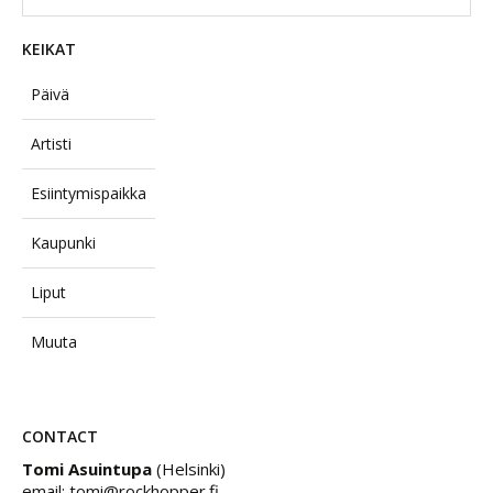
KEIKAT
Päivä
Artisti
Esiintymispaikka
Kaupunki
Liput
Muuta
CONTACT
Tomi Asuintupa
(Helsinki)
email: tomi@rockhopper.fi